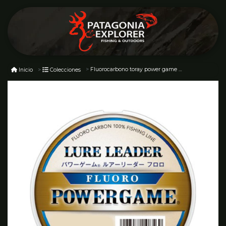
Fluorocarbono toray power game lure
Inicio
Colecciones