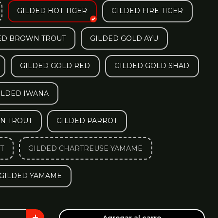
GILDED HOT TIGER
GILDED FIRE TIGER
ED BROWN TROUT
GILDED GOLD AYU
GILDED GOLD RED
GILDED GOLD SHAD
ILDED IWANA
N TROUT
GILDED PARROT
T
GILDED CHARTREUSE YAMAME
GILDED YAMAME
Agregar al carro