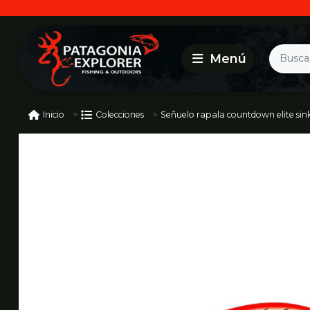
Señuelo rapala countdown elite sin
Inicio
Colecciones