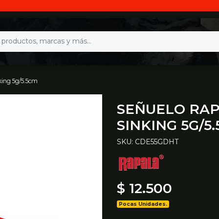
king 5g/5.5cm
SEÑUELO RA
SINKING 5G/5
SKU: CDE55GDHT
$ 12.500
Pocas Unidades.