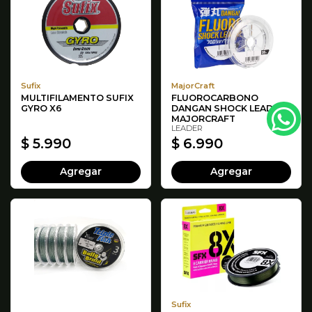
Sufix
MajorCraft
MULTIFILAMENTO SUFIX
FLUOROCARBONO
GYRO X6
DANGAN SHOCK LEADER
MAJORCRAFT
LEADER
$ 5.990
$ 6.990
Agregar
Agregar
Sufix