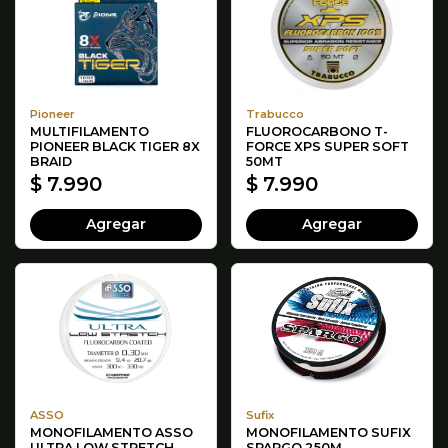
Pioneer
Trabucco
MULTIFILAMENTO
FLUOROCARBONO T-
PIONEER BLACK TIGER 8X
FORCE XPS SUPER SOFT
BRAID
50MT
$ 7.990
$ 7.990
Agregar
Agregar
ASSO
Sufix
MONOFILAMENTO ASSO
MONOFILAMENTO SUFIX
ULTRA LOW STRETCH
SPARGO 250M