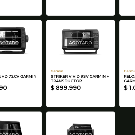
GOTADO
AGOTADO
Garmin
Garmi
UHD 72CV GARMIN
STRIKER VIVID 9SV GARMIN +
RELO
TRANSDUCTOR
GARM
990
$ 899.990
$ 1
GOTADO
AGOTADO