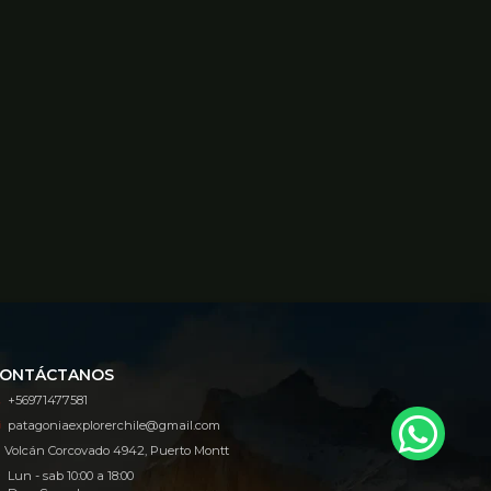
ONTÁCTANOS
+56971477581
patagoniaexplorerchile@gmail.com
Volcán Corcovado 4942, Puerto Montt
Lun - sab 10:00 a 18:00