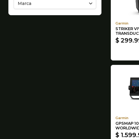
Marca
Garmin
STRIKER VI
TRANSDUC
$ 299.
Garmin
GPSMAP 10
WORLDWI
$ 1.599