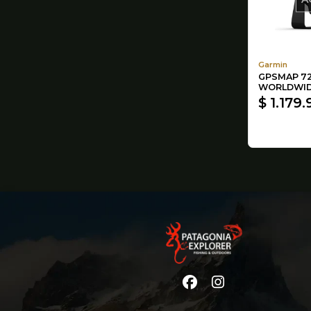
Garmin
GPSMAP 72
WORLDWI
$ 1.179