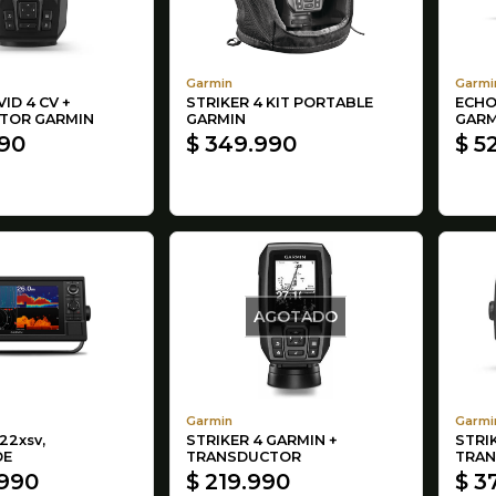
Garmin
Garmi
VID 4 CV +
STRIKER 4 KIT PORTABLE
ECHO
TOR GARMIN
GARMIN
GARM
990
$ 349.990
$ 5
AGOTADO
Garmin
Garmi
22xsv,
STRIKER 4 GARMIN +
STRIK
DE
TRANSDUCTOR
TRA
.990
$ 219.990
$ 3