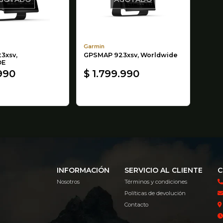
Garmin
3xsv,
GPSMAP 923xsv, Worldwide
DE
.990
$ 1.799.990
INFORMACIÓN
SERVICIO AL CLIENTE
C
Nosotros
Términos y condiciones
Políticas de devolución
Contacto