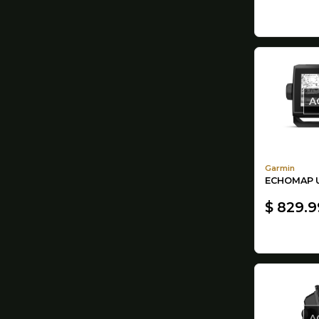
A
Garmin
ECHOMAP 
$ 829.
A