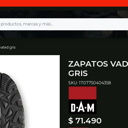
ated gris
ZAPATOS VAD
GRIS
SKU: 1707750404358
$ 71.490