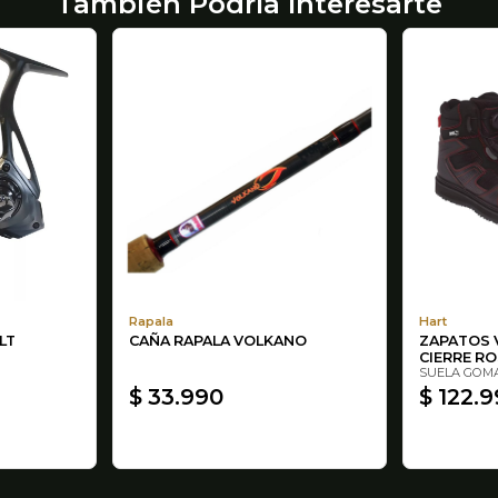
También Podría Interesarte
Rapala
Hart
LT
CAÑA RAPALA VOLKANO
ZAPATOS 
CIERRE R
SUELA GOMA
$ 33.990
$ 122.