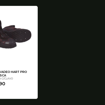
VADEO HART PRO
OSCA
 C/CLAVO
990