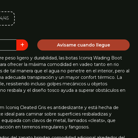
4/45
Avísame cuando llegue
re peso ligero y durabilidad, las botas Iconiq Wading Boot
ra ofrecer la máxima comodidad en vadeo tanto en rio
de tal manera que el agua no penetre en el interior, pero al
 adecuada transpiración y un mayor confort térmico. La
e, resistiendo incluso golpes mecánicos u objetos
o resbala y el diseño tosco ayuda a superar obstáculos en
 Iconiq Cleated Gris es antideslizante y está hecha de
e ideal para caminar sobre superficies resbaladizas y
á equipada con clavos de metal, llamados «cleats», que
acción en terrenos irregulares y fangosos.
hados del zapato brindan comodidad adicional alrededor del