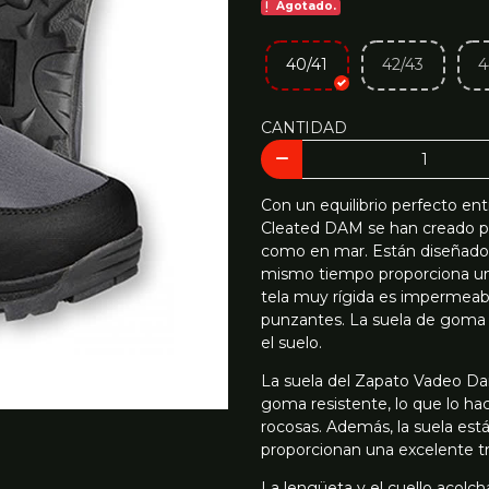
Agotado.
40/41
42/43
4
CANTIDAD
Con un equilibrio perfecto ent
Cleated DAM se han creado pa
como en mar. Están diseñados 
mismo tiempo proporciona una
tela muy rígida es impermeabl
punzantes. La suela de goma n
el suelo.
La suela del Zapato Vadeo Dam
goma resistente, lo que lo hac
rocosas. Además, la suela est
proporcionan una excelente tr
La lengüeta y el cuello acolc