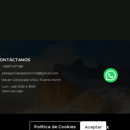
ONTÁCTANOS
+56971477581
patagoniaexplorerchile@gmail.com
Volcán Corcovado 4942, Puerto Montt
Lun - sab 10:00 a 18:00
Dom Cerrado
x
Política de Cookies
Aceptar