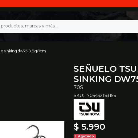
 x sinking dw75 8.9g/7cm
SEÑUELO TSU
SINKING DW75
70S
SKU: 1705432163156
$ 5.990
Agotado.