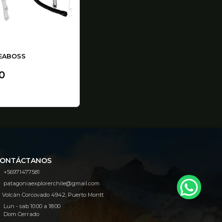
SEABOSS
0
ONTÁCTANOS
+56971477581
patagoniaexplorerchile@gmail.com
Volcán Corcovado 4942, Puerto Montt
Lun - sab 10:00 a 18:00
Dom Cerrado