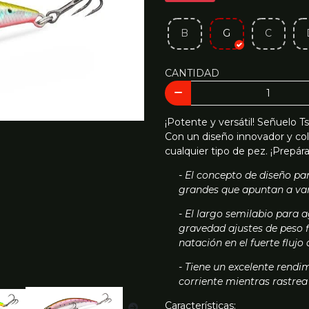
B
G
C
CANTIDAD
¡Potente y versátil! Señuelo 
Con un diseño innovador y col
cualquier tipo de pez. ¡Prepár
- El concepto de diseño pa
grandes que apuntan a var
- El largo semilabio para 
gravedad ajustes de peso f
natación en el fuerte flujo 
- Tiene un excelente rendi
corriente mientras rastrea
Características: