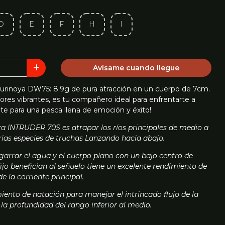
D
E
F
H
I
Avísame cuando llegue
Tsurinoya DW75: 8.9g de pura atracción en un cuerpo de 7cm.
ores vibrantes, es tu compañero ideal para enfrentarte a
ate para una pesca llena de emoción y éxito!
ra INTRUDER 70S es atrapar los ríos principales de medio a
ias especies de truchas Lanzando hacia abajo.
agarrar el agua y el cuerpo plano con un bajo centro de
ijo benefician al señuelo tiene un excelente rendimiento de
de la corriente principal.
miento de natación para manejar el intrincado flujo de la
 la profundidad del rango inferior al medio.