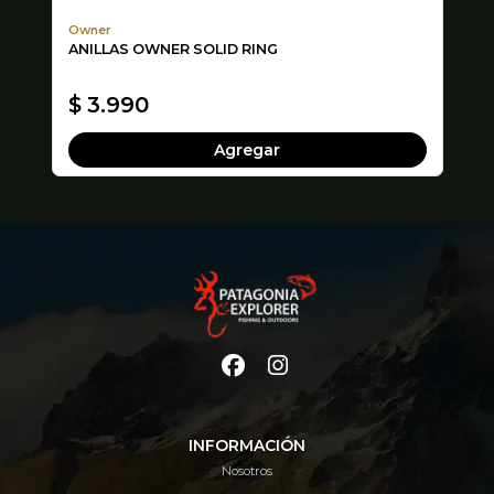
Owner
Ts
M
ANILLAS OWNER SOLID RING
SE
DW
70
$ 3.990
$
Agregar
INFORMACIÓN
Nosotros