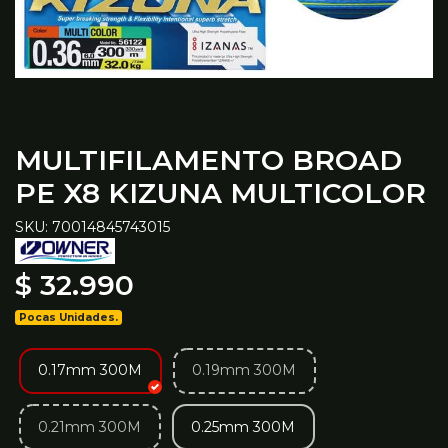
MULTIFILAMENTO BROAD
PE X8 KIZUNA MULTICOLOR
SKU: 70014845743015
$ 32.990
Pocas Unidades.
0.17mm 300M
0.19mm 300M
0.21mm 300M
0.25mm 300M