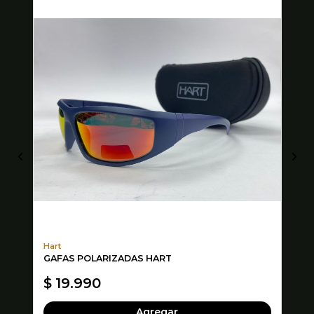
Hart
Ha
GAFAS POLARIZADAS HART
ZA
SU
$ 19.990
$
Agregar