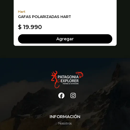
Hart
Ha
GAFAS POLARIZADAS HART
ZA
SU
$ 19.990
$
Agregar
INFORMACIÓN
Nosotros