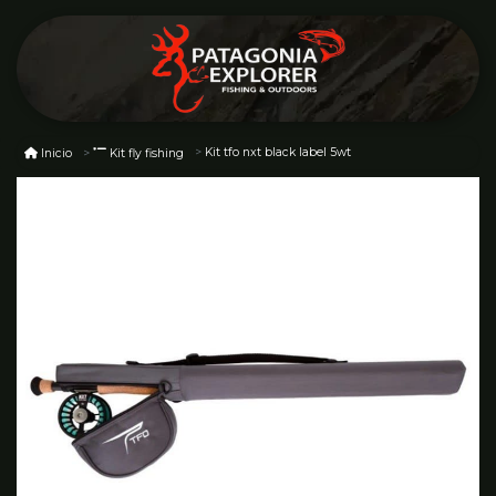
Kit tfo nxt black label 5wt
Inicio
Kit fly fishing