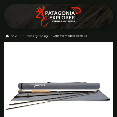
Caña tfo modelo axion 2x
Inicio
Cañas fly fishing