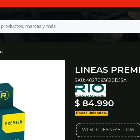
ast
LINEAS PREMI
SKU: 4027093680DJSA
$ 84.990
Pocas Unidades.
WF5F GREEN/YELLOW