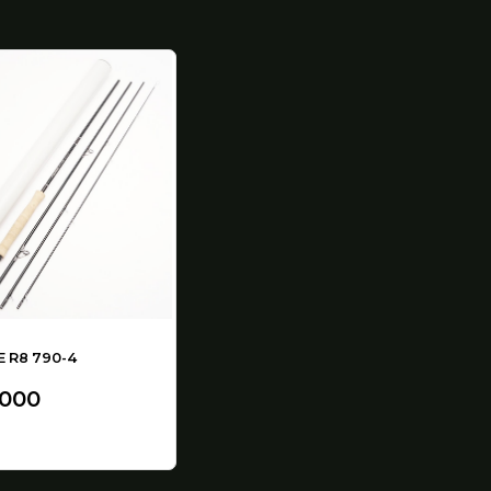
 R8 790-4
.000