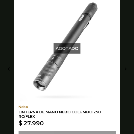
AGOTADO
Nebo
Do
LINTERNA DE MANO NEBO COLUMBO 250
GA
RC/FLEX
$ 27.990
$