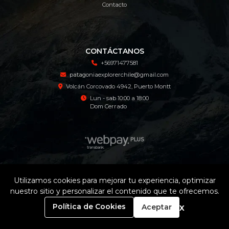
Contacto
CONTÁCTANOS
+56971477581
patagoniaexplorerchile@gmail.com
Volcán Corcovado 4942, Puerto Montt
Lun - sab 10:00 a 18:00
Dom Cerrado
Patagonia Explorer Tienda Online © 2026
Utilizamos cookies para mejorar tu experiencia, optimizar
¿Te gusta mi tienda? Yo vendo con
Bsale
nuestro sitio y personalizar el contenido que te ofrecemos.
0
x
Política de Cookies
Aceptar
Inicio
Carrito
Buscar
Menú