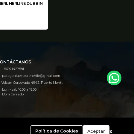
ERL HERLINE DUBBIN
0
ONTÁCTANOS
+56971477581
patagoniaexplorerchile@gmail.com
Volcán Corcovado 4942, Puerto Montt
Lun - sab 10:00 a 18:00
Dom Cerrado
x
Política de Cookies
Aceptar