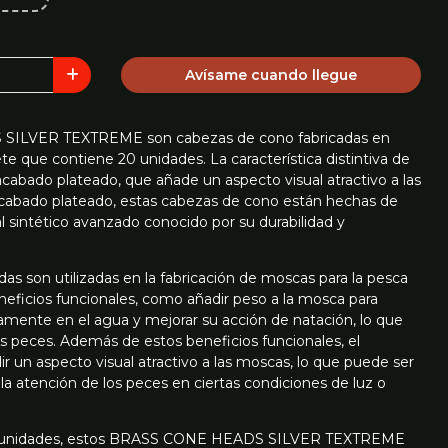
Avísame cuando llegue
ILVER TEXTREME son cabezas de cono fabricadas en
te que contiene 20 unidades. La característica distintiva de
cabado plateado, que añade un aspecto visual atractivo a las
cabado plateado, estas cabezas de cono están hechas de
l sintético avanzado conocido por su durabilidad y
as son utilizadas en la fabricación de moscas para la pesca
eficios funcionales, como añadir peso a la mosca para
amente en el agua y mejorar su acción de natación, lo que
os peces. Además de estos beneficios funcionales, el
 un aspecto visual atractivo a las moscas, lo que puede ser
 la atención de los peces en ciertas condiciones de luz o
20 unidades, estos BRASS CONE HEADS SILVER TEXTREME