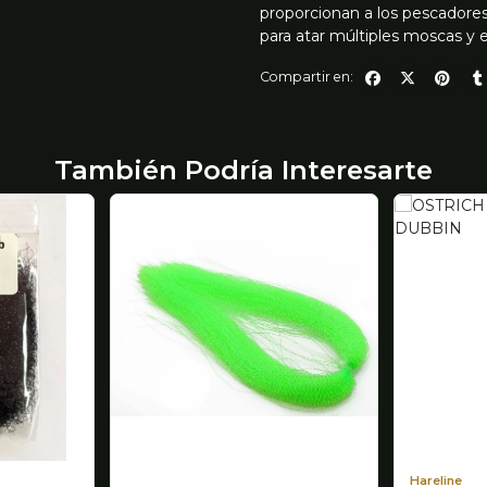
proporcionan a los pescador
para atar múltiples moscas y 
Compartir en:
También Podría Interesarte
Hareline