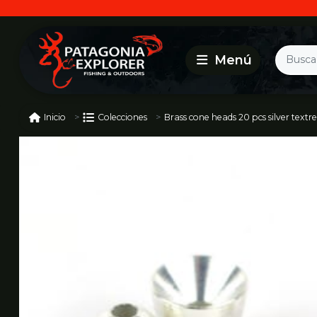
Brass cone heads 20 pcs silver text
Inicio
Colecciones