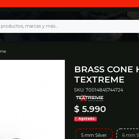
reme
BRASS CONE H
TEXTREME
SKU: 70014845744724
$ 5.990
Agotado.
5 mm Silver
6 mm Si