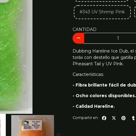
#343 UV Shrimp Pink
CANTIDAD
Dubbing Hareline Ice Dub, el 
toráx con destello que gatill
Pheasant Tail y UV Pink.
Características:
- Fibra brillante fácil de du
- Ocho colores disponibles.
- Calidad Hareline.
Compartir en: