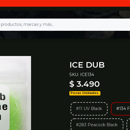
ICE DUB
SKU: ICE134
$ 3.490
Pocas Unidades.
#11 UV Black
#134 F
#283 Peacock Black