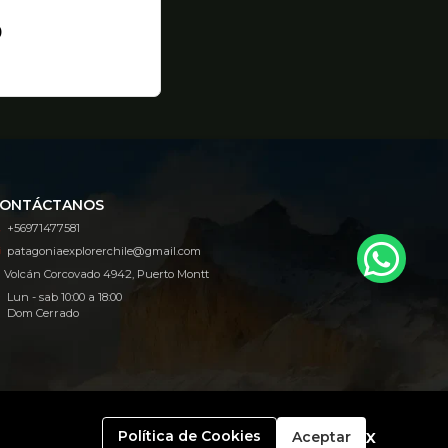
0
ONTÁCTANOS
+56971477581
patagoniaexplorerchile@gmail.com
Volcán Corcovado 4942, Puerto Montt
Lun - sab 10:00 a 18:00
Dom Cerrado
x
Política de Cookies
Aceptar