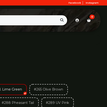
Facebook
Instagram
0
l. Lime Green
#265 Olive Brown
#288 Pheasant Tail
#289 UV Pink