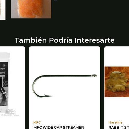
También Podría Interesarte
O
MFC
Hareline
MFC WIDE GAP STREAMER
RABBIT ST