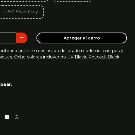
#350 Silver Grey
Agregar al carro
sintético brillante más usado del atado moderno: cuerpos y
a piques. Ocho colores incluyendo UV Black, Peacock Black,
bbear.