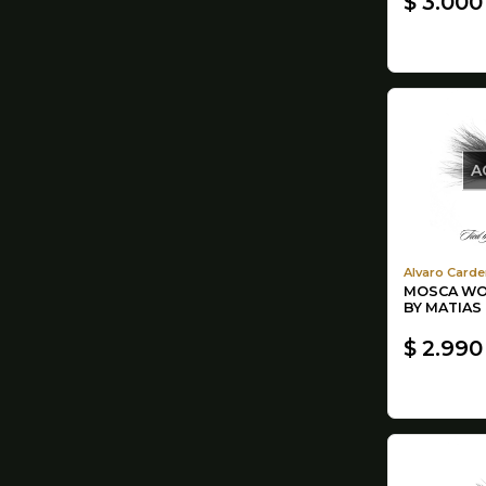
$ 3.000
A
Alvaro Carde
MOSCA WO
BY MATIAS
$ 2.990