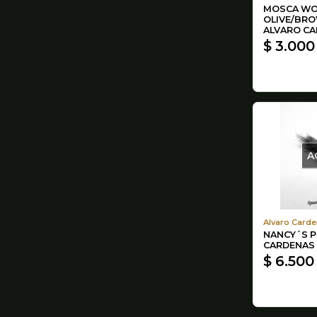
MOSCA WO
OLIVE/BRO
ALVARO C
$ 3.000
A
Alvaro Carde
NANCY´S P
CARDENAS
$ 6.500