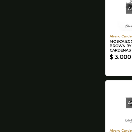
A
Alvaro Carde
MOSCA EGG
BROWN BY
CARDENAS
$ 3.000
A
Alvaro Carde