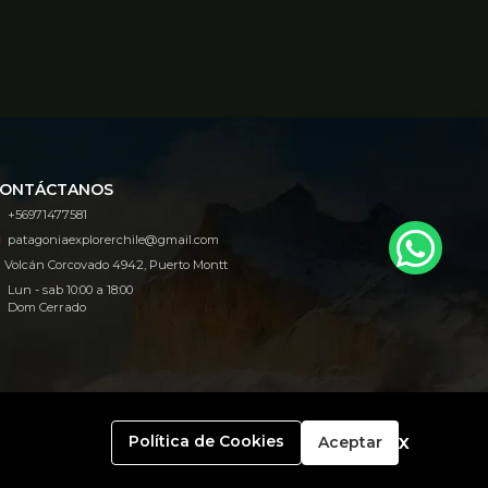
ONTÁCTANOS
+56971477581
patagoniaexplorerchile@gmail.com
Volcán Corcovado 4942, Puerto Montt
Lun - sab 10:00 a 18:00
Dom Cerrado
x
Política de Cookies
Aceptar
con
Bsale