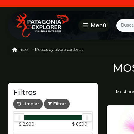
Moscas by alvaro cardenas
Inicio
MOS
Filtros
Mostra
Limpiar
Filtrar
$ 2.990
$ 6.500