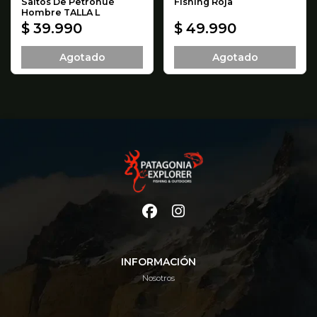
Saltos De Petrohué
Fishing Roja
Hombre TALLA L
$ 39.990
$ 49.990
Agotado
Agotado
INFORMACIÓN
Nosotros