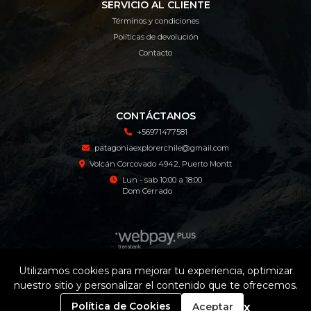
SERVICIO AL CLIENTE
Términos y condiciones
Políticas de devolución
Contacto
CONTÁCTANOS
+56971477581
patagoniaexplorerchile@gmail.com
Volcán Corcovado 4942, Puerto Montt
Lun - sab 10:00 a 18:00
Dom Cerrado
Utilizamos cookies para mejorar tu experiencia, optimizar
nuestro sitio y personalizar el contenido que te ofrecemos.
Patagonia Explorer Tienda Online © 2026
¿Te gusta mi tienda? Yo vendo con
Bsale
0
x
Política de Cookies
Aceptar