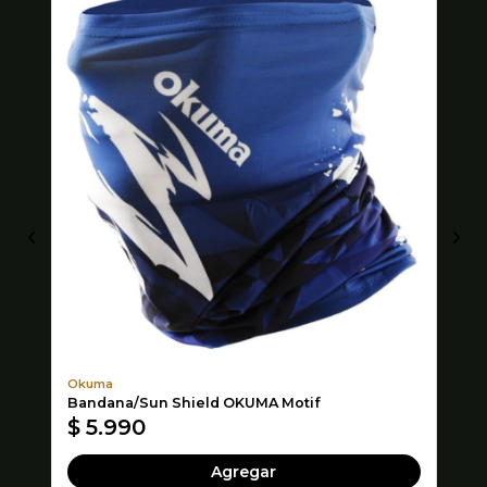
Okuma
Ra
Bandana/Sun Shield OKUMA Motif
CH
$ 5.990
$
Agregar