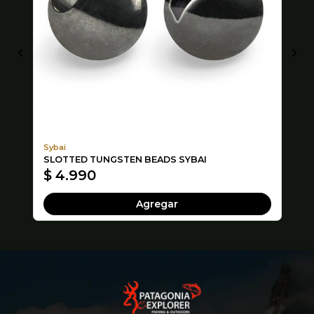
Sybai
Ha
SLOTTED TUNGSTEN BEADS SYBAI
KO
$ 4.990
$
Agregar