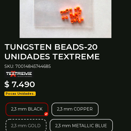
TUNGSTEN BEADS-20
UNIDADES TEXTREME
SKU: 70014845744685
$ 7.490
Pocas Unidades.
2,3 mm BLACK
2,3 mm COPPER
2,3 mm GOLD
2,3 mm METALLIC BLUE