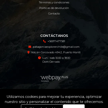
Términos y condiciones
Políticas de devolución
Contacto
CONTÁCTANOS
+56971477581
patagoniaexplorerchile@gmail.com
Volcán Corcovado 4942, Puerto Montt
Lun - sab 10:00 a 18:00
Dom Cerrado
Patagonia Explorer Tienda Online © 2026
Utilizamos cookies para mejorar tu experiencia, optimizar
¿Te gusta mi tienda? Yo vendo con
Bsale
nuestro sitio y personalizar el contenido que te ofrecemos.
0