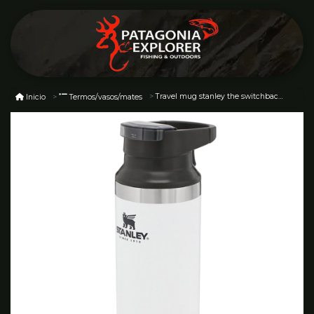
Travel mug stanley the switchback 16 oz
Inicio
Termos/vasos/mates