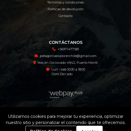
Términos y condiciones
Políticas de devolución
Contacto
CONTÁCTANOS
+56971477581
patagoniaexplorerchile@gmail.com
Volcán Corcovado 4942, Puerto Montt
Lun - sab 10:00 a 18:00
Dom Cerrado
Patagonia Explorer Tienda Online © 2026
Utilizamos cookies para mejorar tu experiencia, optimizar
¿Te gusta mi tienda? Yo vendo con
Bsale
nuestro sitio y personalizar el contenido que te ofrecemos.
0