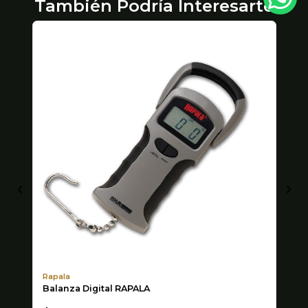
También Podría Interesarte
Rapala
D
Balanza Digital RAPALA
CA