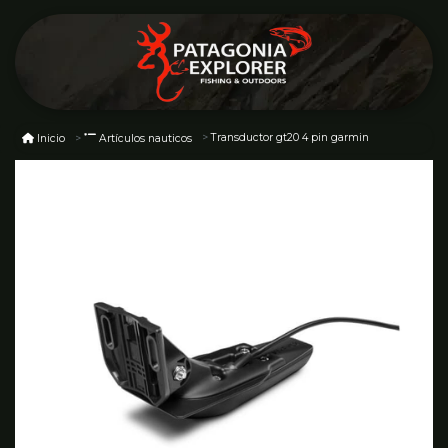
Transductor gt20 4 pin garmin
Inicio
Artículos nauticos