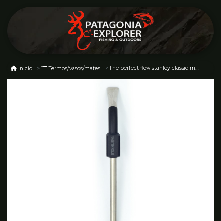
The perfect flow stanley classic mate straw
Inicio
Termos/vasos/mates