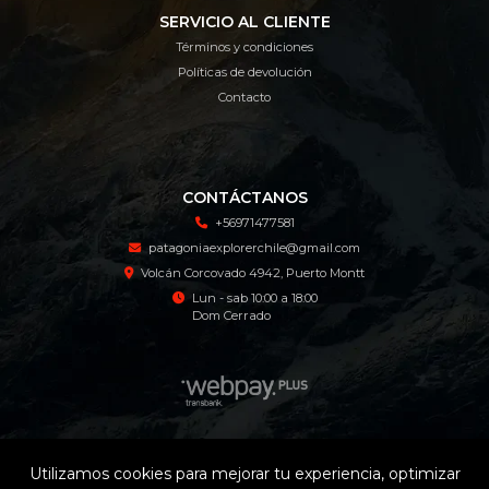
SERVICIO AL CLIENTE
Términos y condiciones
Políticas de devolución
Contacto
CONTÁCTANOS
+56971477581
patagoniaexplorerchile@gmail.com
Volcán Corcovado 4942, Puerto Montt
Lun - sab 10:00 a 18:00
Dom Cerrado
Patagonia Explorer Tienda Online © 2026
Utilizamos cookies para mejorar tu experiencia, optimizar
¿Te gusta mi tienda? Yo vendo con
Bsale