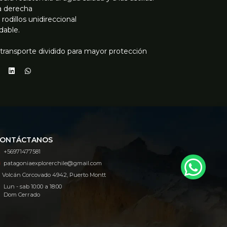
 a derecha
dillos unidireccional
dable.
ransporte dividido para mayor protección
ONTÁCTANOS
+56971477581
patagoniaexplorerchile@gmail.com
Volcán Corcovado 4942, Puerto Montt
Lun - sab 10:00 a 18:00
Dom Cerrado