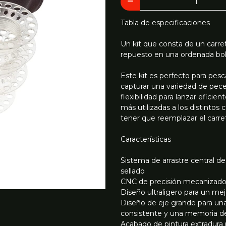
Tabla de especificaciones
Un kit que consta de un carr
repuesto en una ordenada bols
Este kit es perfecto para pesc
capturar una variedad de pece
flexibilidad para lanzar efici
más utilizadas a los distintos 
tener que reemplazar el carre
Características
Sistema de arrastre central d
sellado
CNC de precisión mecanizado a 
Diseño ultraligero para un mejo
Diseño de eje grande para una
consistente y una memoria d
Acabado de pintura extradura pa