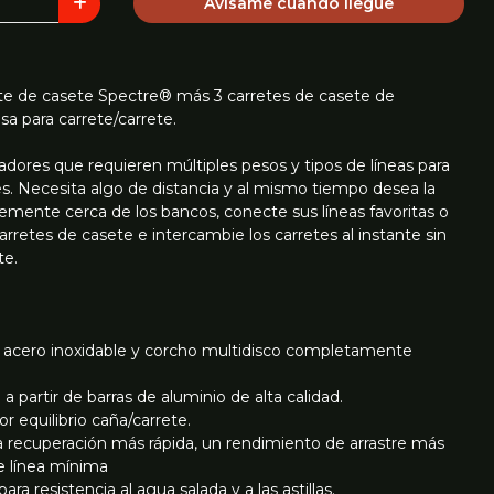
Avísame cuando llegue
ete de casete Spectre® más 3 carretes de casete de
a para carrete/carrete.
adores que requieren múltiples pesos y tipos de líneas para
s. Necesita algo de distancia y al mismo tiempo desea la
entemente cerca de los bancos, conecte sus líneas favoritas o
carretes de casete e intercambie los carretes al instante sin
te.
e acero inoxidable y corcho multidisco completamente
partir de barras de aluminio de alta calidad.
r equilibrio caña/carrete.
 recuperación más rápida, un rendimiento de arrastre más
e línea mínima
ra resistencia al agua salada y a las astillas.