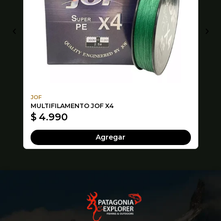
JOF
Ra
MULTIFILAMENTO JOF X4
GA
$ 4.990
$
Agregar