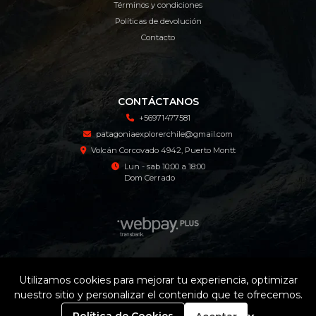
Términos y condiciones
Políticas de devolución
Contacto
CONTÁCTANOS
+56971477581
patagoniaexplorerchile@gmail.com
Volcán Corcovado 4942, Puerto Montt
Lun - sab 10:00 a 18:00
Dom Cerrado
Patagonia Explorer Tienda Online © 2026
Utilizamos cookies para mejorar tu experiencia, optimizar
¿Te gusta mi tienda? Yo vendo con
Bsale
nuestro sitio y personalizar el contenido que te ofrecemos.
0