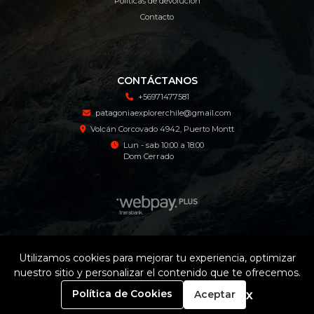
Políticas de devolución
Contacto
CONTÁCTANOS
+56971477581
patagoniaexplorerchile@gmail.com
Volcán Corcovado 4942, Puerto Montt
Lun - sab 10:00 a 18:00
Dom Cerrado
Patagonia Explorer Tienda Online © 2026
Utilizamos cookies para mejorar tu experiencia, optimizar
¿Te gusta mi tienda? Yo vendo con
Bsale
nuestro sitio y personalizar el contenido que te ofrecemos.
0
x
Política de Cookies
Aceptar
Inicio
Carrito
Buscar
Menú