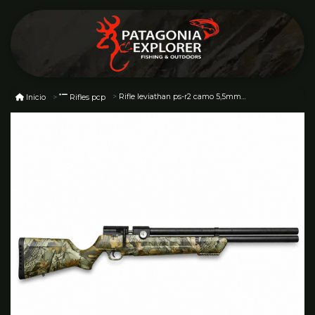
Rifle leviathan ps-r2 camo 5,5mm ps-r2w
Inicio
Rifles pcp