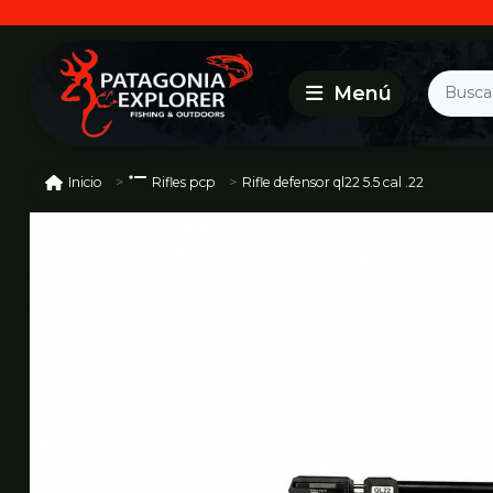
Rifle defensor ql22 5.5 cal .22
Inicio
Rifles pcp