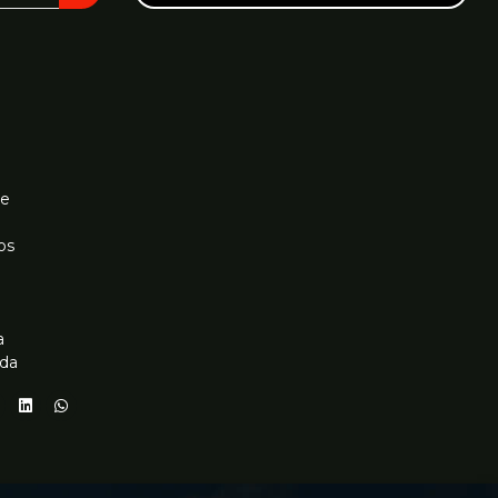
le
os
a
nda