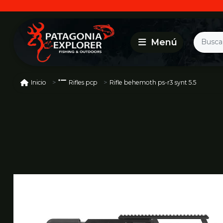
Rifle behemoth ps-r3 synt 5.5
Inicio
Rifles pcp