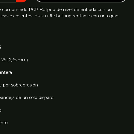
e comprimido PCP Bullpup de nivel de entrada con un
icas excelentes. Es un rifle bullpup rentable con una gran
S
/ .25 (6,35 mm)
antera
re por sobrepresión
 bandeja de un solo disparo
a
erto