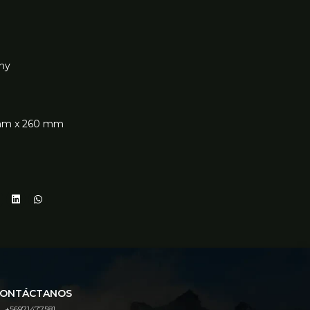
nny
 mm x 260 mm
ONTÁCTANOS
+56971477581