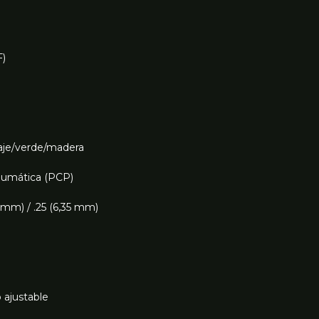
)
laje/verde/madera
eumática (PCP)
,5 mm) / .25 (6,35 mm)
 ajustable