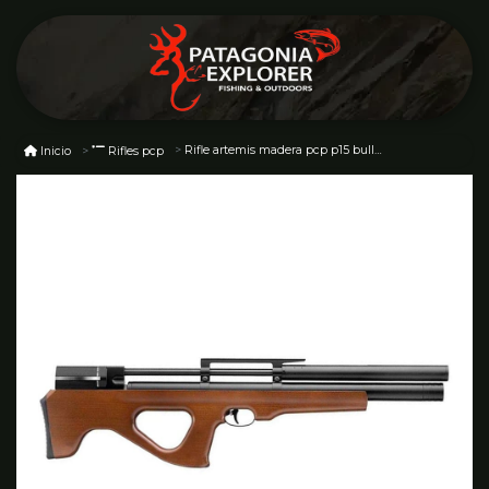
Rifle artemis madera pcp p15 bull pup 6,35 mm
Inicio
Rifles pcp