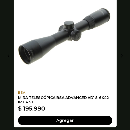
BSA
Ga
MIRA TELESCÓPICA BSA ADVANCED AD1.5-6X42
PO
X2
IR G430
$ 195.990
$
Agregar