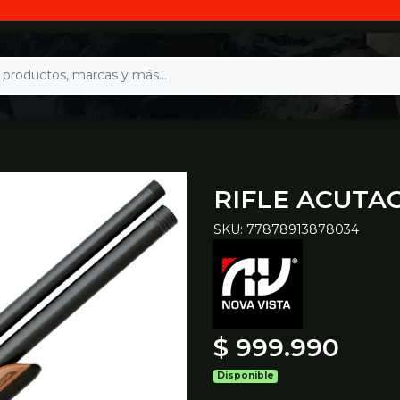
RIFLE ACUTAC
SKU: 77878913878034
$ 999.990
Disponible