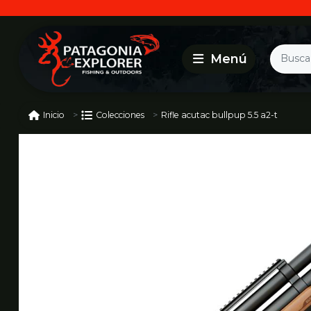
Rifle acutac bullpup 5.5 a2-t
Inicio
Colecciones