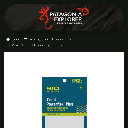
Inicio
Backing, tippet, leader y más
Powerflex plus leader single 9 ft 1x