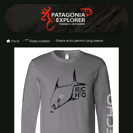
Polera echo permit long sleeve
Inicio
Ropa outdoor