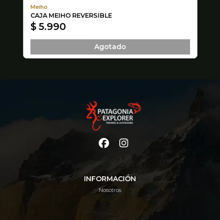
Meiho
Lu
CAJA MEIHO REVERSIBLE
PO
$ 5.990
$
Agotado
INFORMACIÓN
Nosotros