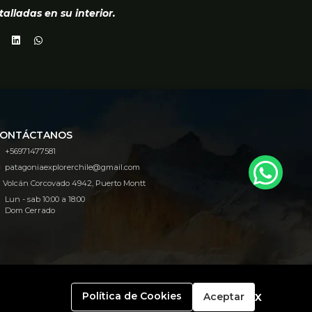
talladas en su interior.
ONTÁCTANOS
+56971477581
patagoniaexplorerchile@gmail.com
Volcán Corcovado 4942, Puerto Montt
Lun - sab 10:00 a 18:00
Dom Cerrado
x
Política de Cookies
Aceptar