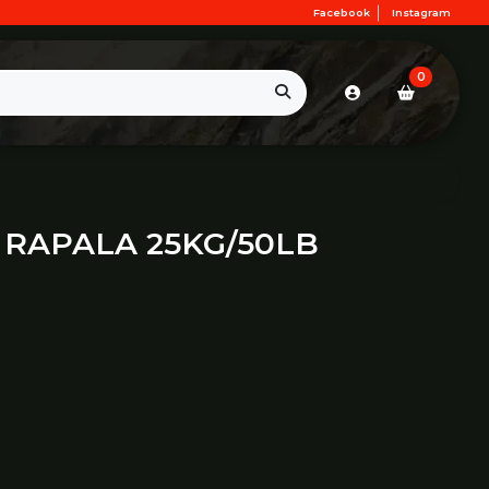
Facebook
Instagram
0
 RAPALA 25KG/50LB