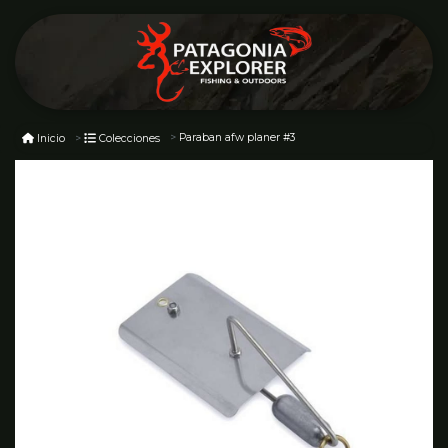
Paraban afw planer #3
Inicio
Colecciones