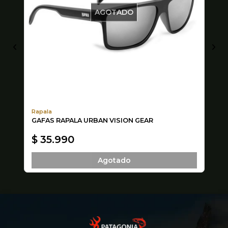
AGOTADO
Rapala
Si
GAFAS RAPALA URBAN VISION GEAR
PO
H
$ 35.990
$
Agotado