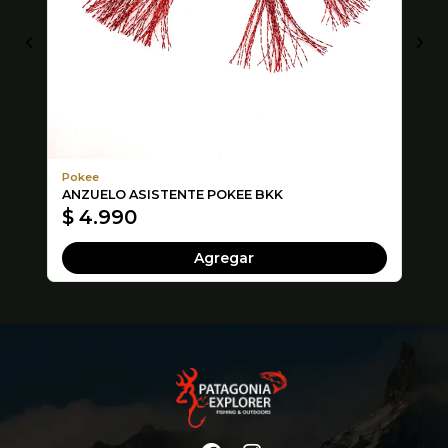
Pokee
Bl
ANZUELO ASISTENTE POKEE BKK
CA
$ 4.990
$
Agregar