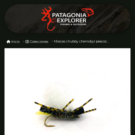
Moscas chubby chernobyl peacock/white wing #10
Inicio
Colecciones