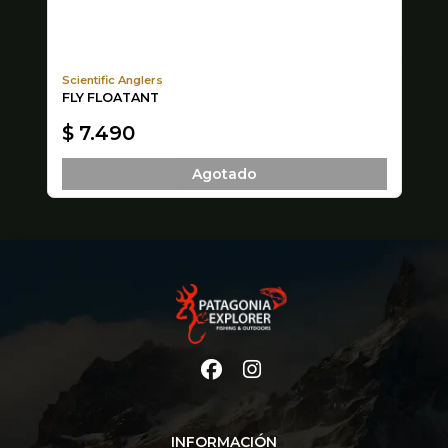
Scientific Anglers
FLY FLOATANT
FL
X2
$ 7.490
$
Agotado
INFORMACIÓN