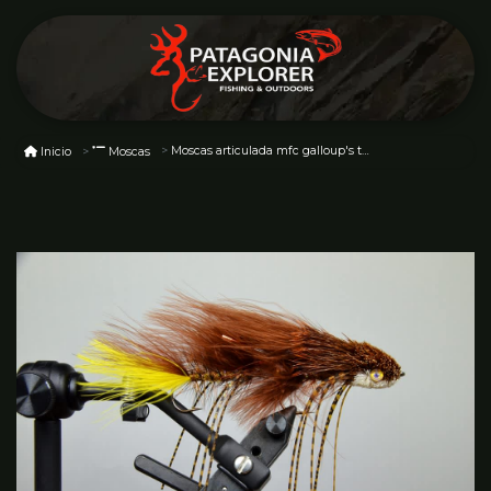
Moscas articulada mfc galloup's two-tone dungeon brown yellow
Inicio
Moscas