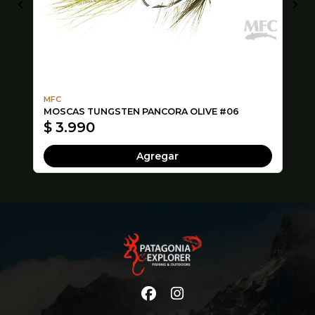
MFC
MF
MOSCAS TUNGSTEN PANCORA OLIVE #06
MO
$ 3.990
$
Agregar