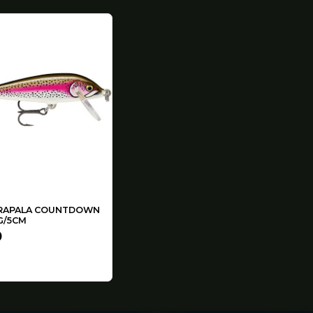
RAPALA COUNTDOWN
G/5CM
0