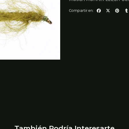
Compartir en:
También Podría Interesarte