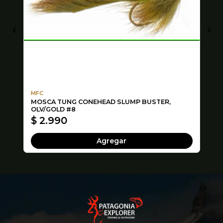
MFC
Ri
MOSCA TUNG CONEHEAD SLUMP BUSTER,
PO
OLV/GOLD #8
$ 2.990
$
Agregar