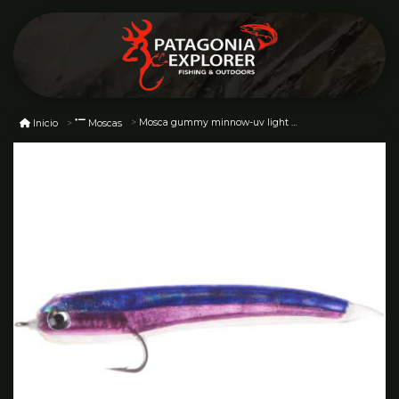
Mosca gummy minnow-uv light purple #04
Inicio
Moscas