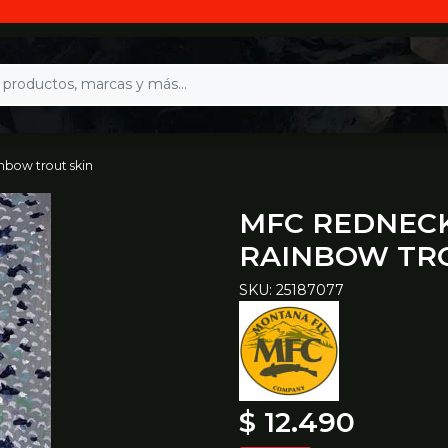
inbow trout skin
MFC REDNECK
RAINBOW TRO
SKU: 25187077
$ 12.490