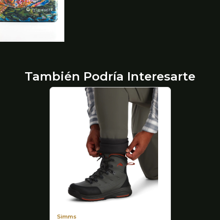
También Podría Interesarte
Simms