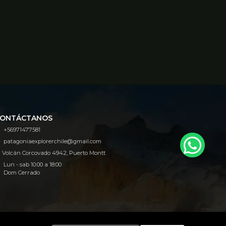
ONTÁCTANOS
+56971477581
patagoniaexplorerchile@gmail.com
Volcán Corcovado 4942, Puerto Montt
Lun - sab 10:00 a 18:00
Dom Cerrado