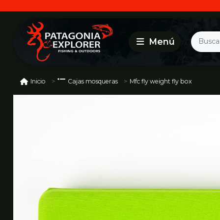
Mfc fly weight fly box
Inicio
Cajas mosqueras