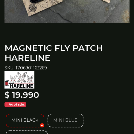
MAGNETIC FLY PATCH
HARELINE
SKU: 1706901163269
$ 19.990
Agotado.
MINI BLACK
MINI BLUE