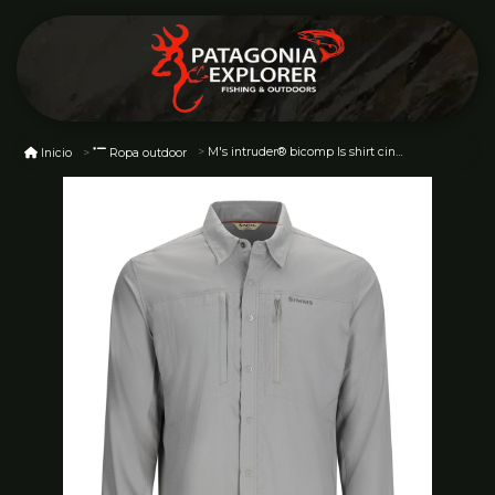
M's intruder® bicomp ls shirt cinder
Inicio
Ropa outdoor