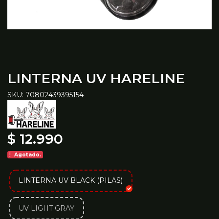
LINTERNA UV HARELINE
SKU: 70802439395154
$ 12.990
Agotado.
LINTERNA UV BLACK (PILAS)
UV LIGHT GRAY