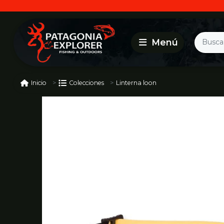
Linterna loon
Inicio
Colecciones