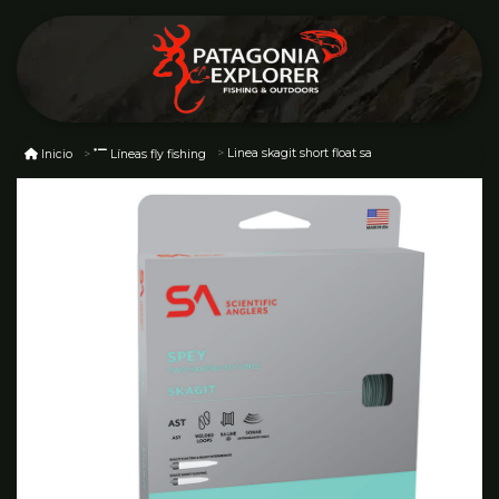
Linea skagit short float sa
Inicio
Líneas fly fishing